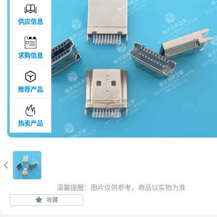

供应信息

求购信息

推荐产品

热卖产品

温馨提醒：图片仅供参考，商品以实物为准
收藏