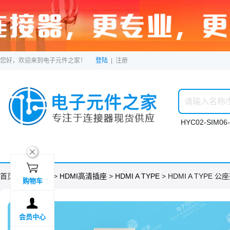
您好，欢迎来到电子元件之家！
登陆
|
注册
HYC02-SIM06-
ဆ

首页 >
分类目录
>
HDMI高清插座
>
HDMI A TYPE
> HDMI A TYPE 
购物车

会员中心