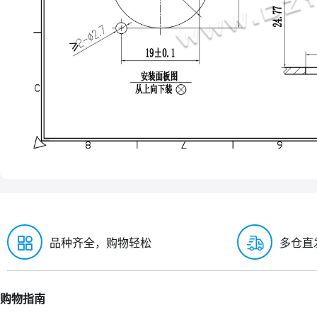
品种齐全，购物轻松
多仓直
购物指南