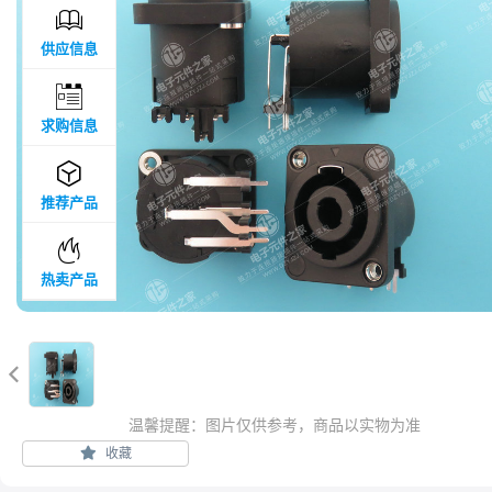

供应信息

求购信息

推荐产品

热卖产品

温馨提醒：图片仅供参考，商品以实物为准
收藏