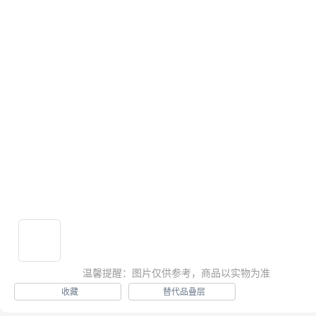

供应信息

求购信息

推荐产品

热卖产品

温馨提醒：图片仅供参考，商品以实物为准
收藏
替代品叠层