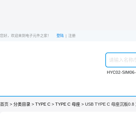
您好，欢迎来到电子元件之家！
登陆
|
注册
HYC02-SIM06-
ဆ

首页 >
分类目录
>
TYPE C
>
TYPE C 母座
> USB TYPE C 母座沉板0.8
购物车

会员中心