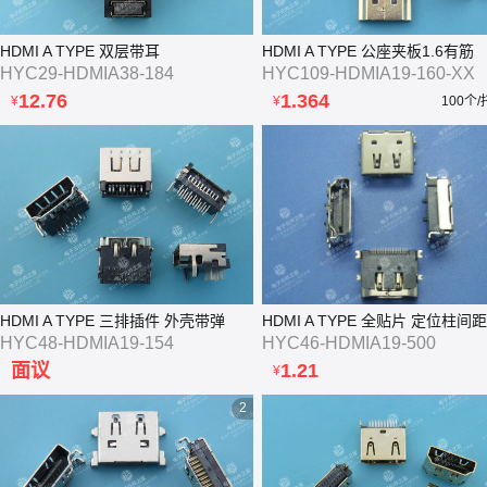
HDMI A TYPE 双层带耳
HDMI A TYPE 公座夹板1.6有筋
HYC29-HDMIA38-184
HYC109-HDMIA19-160-XX
12.76
1.364
¥
¥
100个
HDMI A TYPE 三排插件 外壳带弹
HDMI A TYPE 全贴片 定位柱间距
HYC48-HDMIA19-154
HYC46-HDMIA19-500
面议
1.21
¥
2