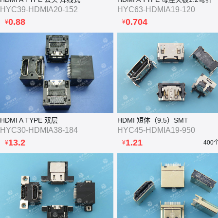
HYC39-HDMIA20-152
HYC63-HDMIA19-120
0.88
0.704
¥
¥
HDMI A TYPE 双层
HDMI 短体（9.5）SMT
HYC30-HDMIA38-184
HYC45-HDMIA19-950
13.2
1.21
¥
¥
400