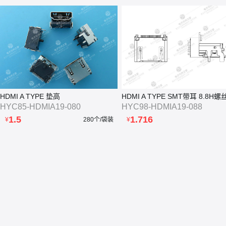
HDMI A TYPE 垫高
HDMI A TYPE SMT带耳 8.8H螺
HYC85-HDMIA19-080
HYC98-HDMIA19-088
1.5
1.716
¥
280个/袋装
¥