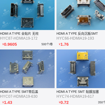
HDMI A TYPE 全贴片 无柱
HDMI A TYPE 反向沉板SMT
HYC87-HDMIA19-172
HYC66-HDMIA19-193
0.9605
1.76
¥
500个/卷
¥
HDMI A TYPE SMT带后盖
HDMI A TYPE SMT 贴膜加塞
HYC07-HDMIA19-630
HYC74-HDMIA19-617
1.43
0.72
¥
¥
350