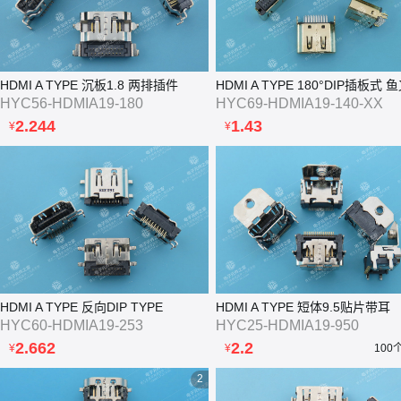
HDMI A TYPE 沉板1.8 两排插件
HDMI A TYPE 180°DIP插板式 
HYC56-HDMIA19-180
HYC69-HDMIA19-140-XX
2.244
1.43
¥
¥
HDMI A TYPE 反向DIP TYPE
HDMI A TYPE 短体9.5贴片带耳
HYC60-HDMIA19-253
HYC25-HDMIA19-950
2.662
2.2
¥
¥
100
2