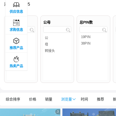

过滤结果 :
105
供应信息

品牌属地
公母
总PIN数
求购信息




推荐产品

热卖产品
综合排序
价格
销量
浏览量

时间
推荐
3