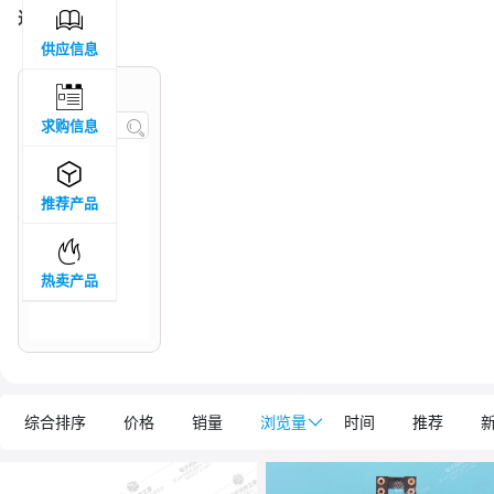

过滤结果 :
3
供应信息

品牌属地
求购信息


推荐产品

热卖产品
综合排序
价格
销量
浏览量

时间
推荐