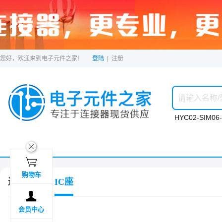
您好，欢迎来到电子元件之家！
登陆
|
注册
HYC02-SIM06-
ဆ

购物车
连接器
IC座

会员中心