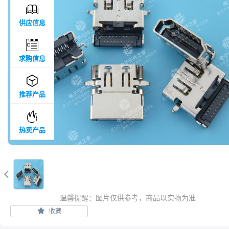

供应信息

求购信息

推荐产品

热卖产品

温馨提醒：图片仅供参考，商品以实物为准
收藏