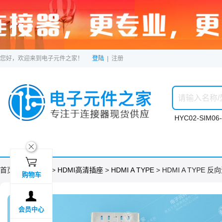
您好，欢迎来到电子元件之家！
登陆
|
注册
HYC02-SIM06-
ဆ

首页 >
分类目录
>
HDMI高清插座
>
HDMI A TYPE
> HDMI A TYPE 
购物车

会员中心