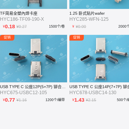
TF简易全塑內焊卡座
1.25 卧式贴片wafer
HYC186-TF09-190-X
HYC285-WFN-125
0.18
¥0.27
¥0.00
¥
1500个/卷
¥
2000
促销
促销
USB TYPE C 公座12P(5+7P) 铆合式沉板1.05 L=12.2mm 两脚DIP
HYC675-USBC12-105
HYC678-USBC14-130
0.77
1.43
¥1.16
¥2.15
¥
1200个/编带
¥
500个