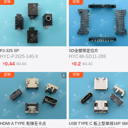
促销
促销
PJ-325 5P
SD全塑带定位片
HYC-PJ325-140-X
HYC46-SD11-289
0.44
0.2
¥0.66
¥0.30
¥
¥
促销
促销
6
HDMI A TYPE 有弹无卡点