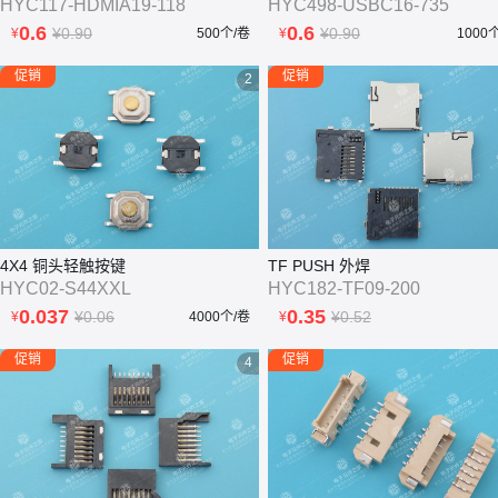
HYC117-HDMIA19-118
HYC498-USBC16-735
0.6
0.6
¥0.90
¥0.90
¥
500个/卷
¥
1000
促销
促销
2
4X4 铜头轻触按键
TF PUSH 外焊
HYC02-S44XXL
HYC182-TF09-200
0.037
0.35
¥0.06
¥0.52
¥
4000个/卷
¥
促销
促销
4