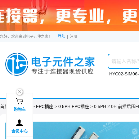
您好，欢迎来到电子元件之家！
登陆
|
注册
HYC02-SIM06-
ဆ

首页 >
分类目录
>
FPC插座
>
0.5PH FPC插座
> 0.5PH 2.0H 前插后压F
购物车

会员中心