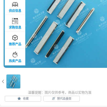

供应信息

求购信息

推荐产品

热卖产品

温馨提醒：图片仅供参考，商品以实物为准
收藏
替代品叠层