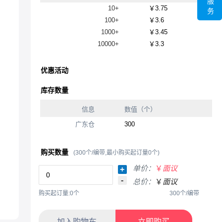
服
10+
￥3.75
务
100+
￥3.6
1000+
￥3.45
10000+
￥3.3
优惠活动
库存数量
信息
数值（个）
广东仓
300
购买数量
(300个/编带,最小购买起订量0个)
单价：
￥
面议
+
-
总价：
￥
面议
购买起订量:0个
300个/编带
加入购物车
立即购买