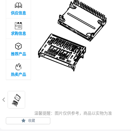

供应信息

求购信息

推荐产品

热卖产品

温馨提醒：图片仅供参考，商品以实物为准
收藏