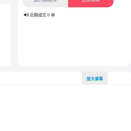
近期成交
0
单
放大查看