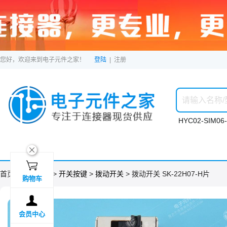
您好，欢迎来到电子元件之家！
登陆
|
注册
HYC02-SIM06-
ဆ

首页 >
分类目录
>
开关按键
>
拨动开关
> 拨动开关 SK-22H07-H片
购物车

会员中心