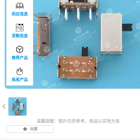

供应信息

求购信息

推荐产品

热卖产品

温馨提醒：图片仅供参考，商品以实物为准
收藏