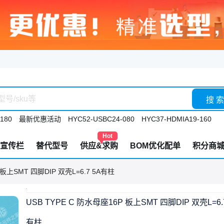
搜 索
180
最新优惠活动
HYC52-USBC24-080
HYC37-HDMIA19-160
Hot
宣传栏
替代型号
供应&求购
BOM优化配单
积分商
 板上SMT 四脚DIP 双壳L=6.7 5A有柱
USB TYPE C 防水母座16P 板上SMT 四脚DIP 双壳L=6.7
有柱