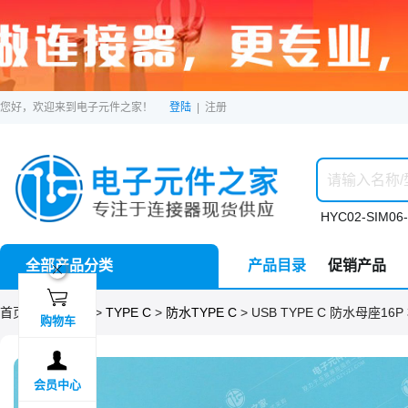
您好，欢迎来到电子元件之家！
登陆
|
注册
HYC02-SIM06-
全部产品分类
产品目录
促销产品
ဆ

首页 >
分类目录
>
TYPE C
>
防水TYPE C
> USB TYPE C 防水母座16P
购物车

会员中心