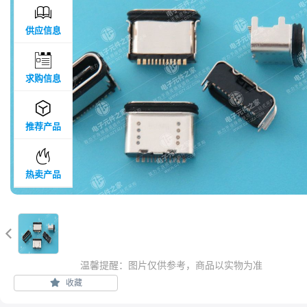

供应信息

求购信息

推荐产品

热卖产品

温馨提醒：图片仅供参考，商品以实物为准
收藏