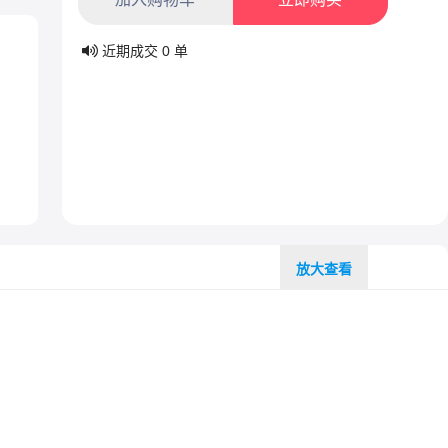
近期成交
0
单
放大查看