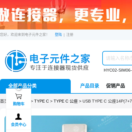
您好，欢迎来到电子元件之家！
登陆
|
注册
HYC02-SIM06-
全部产品分类
产品目录
促销产品
ဆ

首页 >
分类目录
>
TYPE C
>
TYPE C 公座
> USB TYPE C 公座14P(
购物车

会员中心