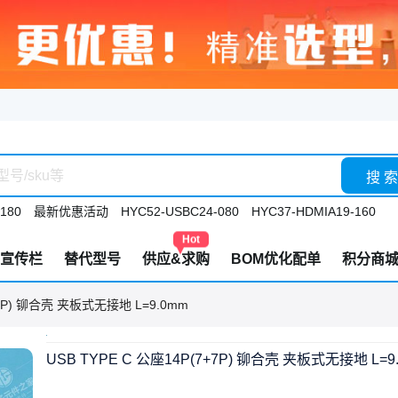
搜 索
180
最新优惠活动
HYC52-USBC24-080
HYC37-HDMIA19-160
Hot
宣传栏
替代型号
供应&求购
BOM优化配单
积分商
7+7P) 铆合壳 夹板式无接地 L=9.0mm
USB TYPE C 公座14P(7+7P) 铆合壳 夹板式无接地 L=9