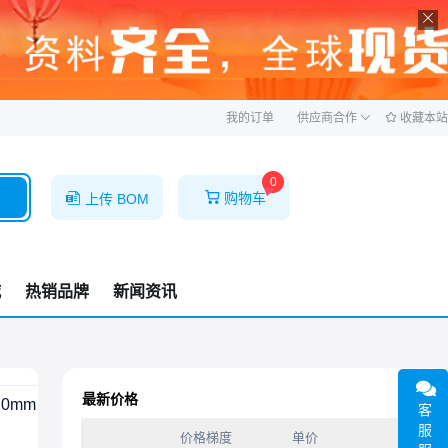
ဆ
我的订单
供应商合作
收藏本站
0
购物车
上传 BOM
城
热销品牌
新闻资讯
最新价格
.0mm
客
服
价格梯度
单价