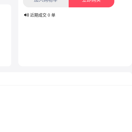
近期成交
0
单