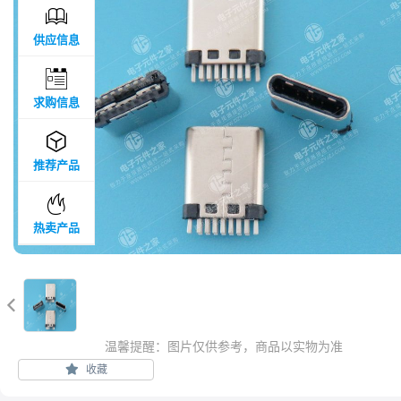

供应信息

求购信息

推荐产品

热卖产品

温馨提醒：图片仅供参考，商品以实物为准
收藏