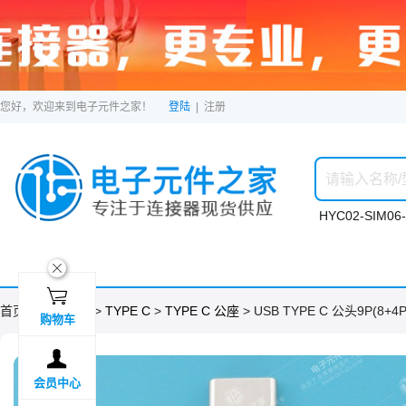
您好，欢迎来到电子元件之家！
登陆
|
注册
HYC02-SIM06-
ဆ

首页 >
分类目录
>
TYPE C
>
TYPE C 公座
> USB TYPE C 公头9P(
购物车

会员中心