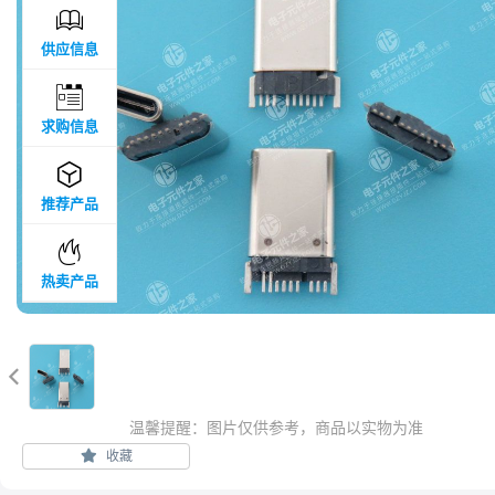

供应信息

求购信息

推荐产品

热卖产品

温馨提醒：图片仅供参考，商品以实物为准
收藏