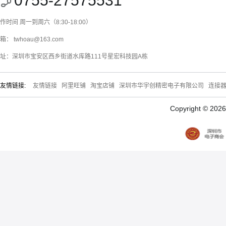
0755-27575531
作时间 周一到周六（8:30-18:00）
箱： twhoau@163.com
址：深圳市宝安区西乡街道水库路111号星宏科技园A栋
友情链接:
友情链接
阿里旺铺
淘宝店铺
深圳市华宇创精密电子有限公司
连接
Copyright © 20