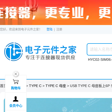
您好，欢迎来到电子元件之家！
登陆
|
注册
HYC02-SIM06-
ဆ

首页 >
分类目录
>
TYPE C
>
TYPE C 母座
> USB TYPE C 母座板上6P
购物车

会员中心