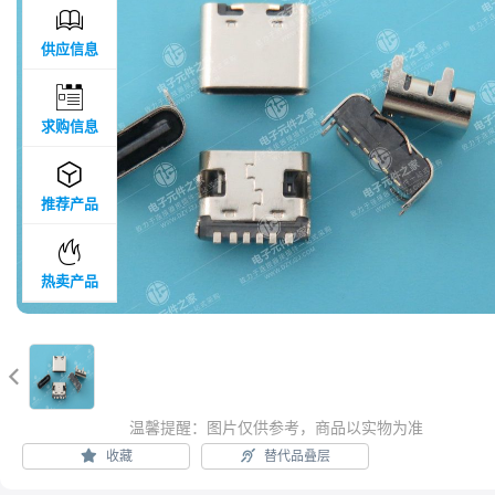

供应信息

求购信息

推荐产品

热卖产品

温馨提醒：图片仅供参考，商品以实物为准
收藏
替代品叠层