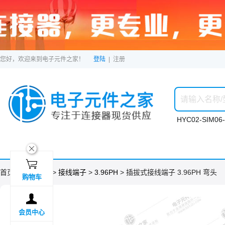
您好，欢迎来到电子元件之家！
登陆
|
注册
HYC02-SIM06-
ဆ

首页 >
分类目录
>
接线端子
>
3.96PH
> 插拔式接线端子 3.96PH 弯头
购物车

会员中心