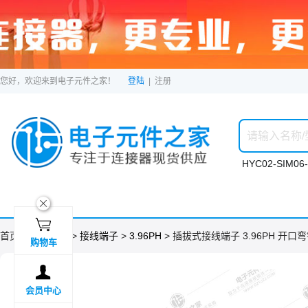
您好，欢迎来到电子元件之家！
登陆
|
注册
HYC02-SIM06-
ဆ

首页 >
分类目录
>
接线端子
>
3.96PH
> 插拔式接线端子 3.96PH 开口
购物车

会员中心