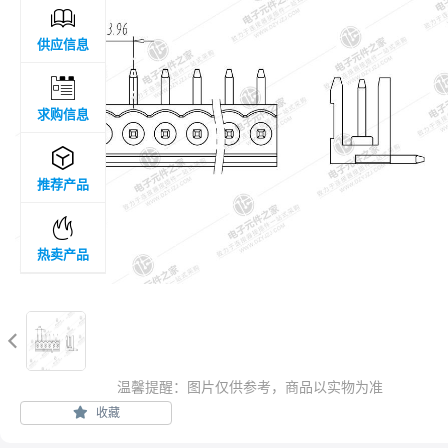

供应信息

求购信息

推荐产品

热卖产品

温馨提醒：图片仅供参考，商品以实物为准
收藏