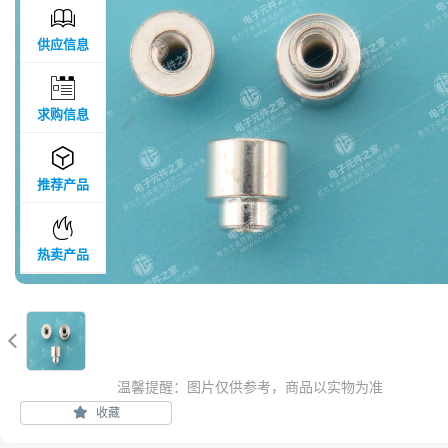

供应信息

求购信息

推荐产品

热卖产品

温馨提醒：图片仅供参考，商品以实物为准
收藏