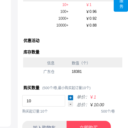
服
10+
￥1
务
100+
￥0.96
1000+
￥0.92
10000+
￥0.88
优惠活动
库存数量
信息
数值（个）
广东仓
18381
购买数量
(500个/卷,最小购买起订量10个)
单价：
￥
1
+
-
总价：
￥
10.00
购买起订量:10个
500个/卷
加入购物车
立即购买