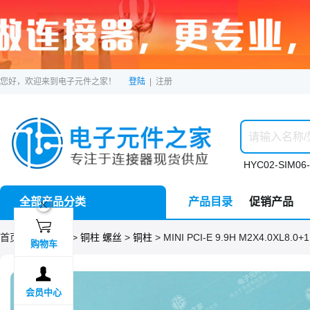
您好，欢迎来到电子元件之家！
登陆
|
注册
HYC02-SIM06-
全部产品分类
产品目录
促销产品
ဆ

首页 >
分类目录
>
铜柱 螺丝
>
铜柱
> MINI PCI-E 9.9H M2X4.0XL8.0+1
购物车

会员中心