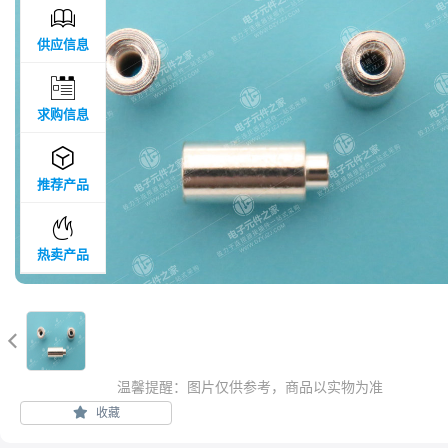

供应信息

求购信息

推荐产品

热卖产品

温馨提醒：图片仅供参考，商品以实物为准
收藏