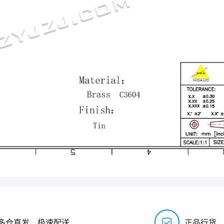
多仓直发，极速配送
正品行货