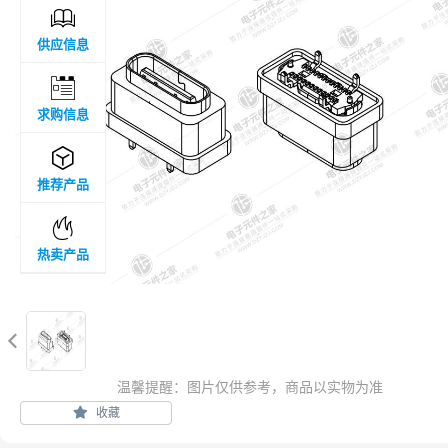

供应信息

求购信息

推荐产品

热卖产品

温馨提醒：图片仅供参考，商品以实物为准
收藏