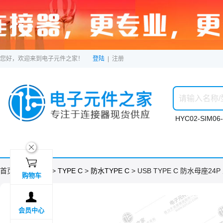
您好，欢迎来到电子元件之家！
登陆
|
注册
HYC02-SIM06-
ဆ

首页 >
分类目录
>
TYPE C
>
防水TYPE C
> USB TYPE C 防水母座24
购物车

会员中心