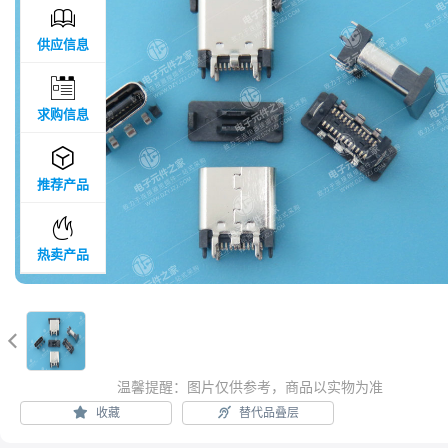

供应信息

求购信息

推荐产品

热卖产品

温馨提醒：图片仅供参考，商品以实物为准
收藏
替代品叠层