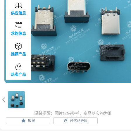

供应信息

求购信息

推荐产品

热卖产品

温馨提醒：图片仅供参考，商品以实物为准
收藏
替代品叠层