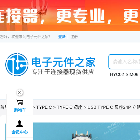
您好，欢迎来到电子元件之家！
登陆
|
注册
HYC02-SIM06-
ဆ

首页 >
分类目录
>
TYPE C
>
TYPE C 母座
> USB TYPE C 母座24P 
购物车

会员中心