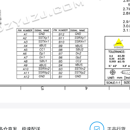
多仓直发，极速配送
正品行货