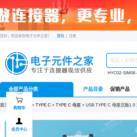
您好，欢迎来到电子元件之家！
登陆
|
注册
HYC02-SIM06-
全部产品分类
产品目录
促销产品
ဆ

首页 >
分类目录
>
TYPE C
>
TYPE C 母座
> USB TYPE C 母座沉板1.0
购物车

会员中心