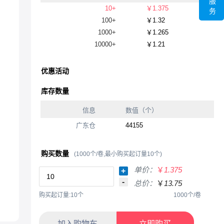
服
10+
￥1.375
务
100+
￥1.32
1000+
￥1.265
10000+
￥1.21
优惠活动
库存数量
信息
数值（个）
广东仓
44155
购买数量
(1000个/卷,最小购买起订量10个)
单价：
￥
1.375
+
-
总价：
￥
13.75
购买起订量:10个
1000个/卷
加入购物车
立即购买