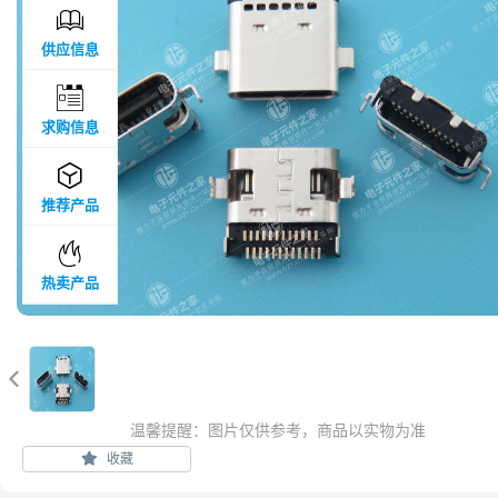

供应信息

求购信息

推荐产品

热卖产品

温馨提醒：图片仅供参考，商品以实物为准
收藏