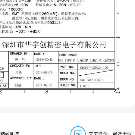
，精致服务
天天低价，畅选无忧