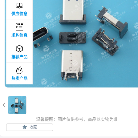

供应信息

求购信息

推荐产品

热卖产品

温馨提醒：图片仅供参考，商品以实物为准
收藏