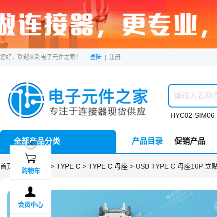
您好，欢迎来到电子元件之家！
登陆
|
注册
HYC02-SIM06-
全部产品分类
产品目录
促销产品
ဆ

首页 >
分类目录
>
TYPE C
>
TYPE C 母座
> USB TYPE C 母座16P 立
购物车

会员中心