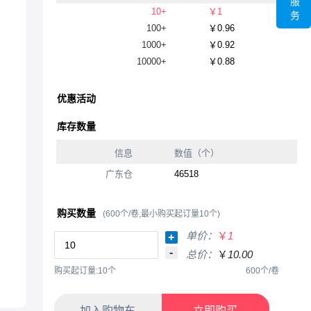
服
10+
￥1
务
100+
￥0.96
1000+
￥0.92
10000+
￥0.88
优惠活动
库存数量
信息
数值（个）
广东仓
46518
购买数量
(600个/卷,最小购买起订量10个)
单价：
￥
1
+
-
总价：
￥
10.00
购买起订量:10个
600个/卷
加入购物车
立即购买