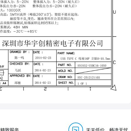
，精致服务
天天低价，畅选无忧