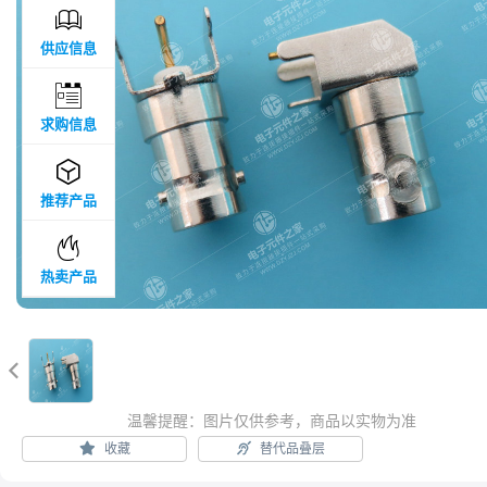

供应信息

求购信息

推荐产品

热卖产品

温馨提醒：图片仅供参考，商品以实物为准
收藏
替代品叠层