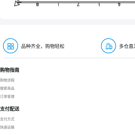
品种齐全，购物轻松
多仓直
购物指南
购物流程
搜索商品
订单管理
支付配送
支付方式
快递运输