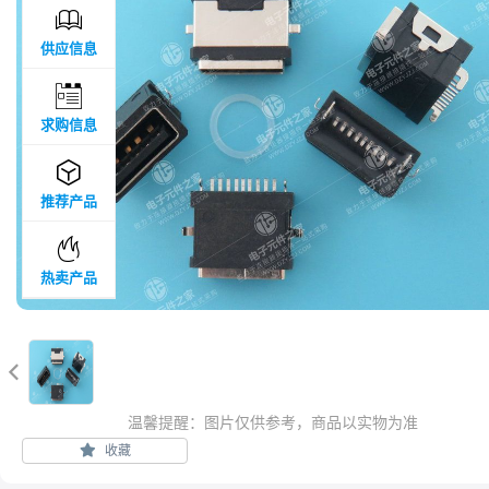

供应信息

求购信息

推荐产品

热卖产品

温馨提醒：图片仅供参考，商品以实物为准
收藏