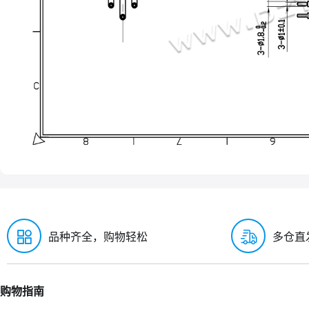
品种齐全，购物轻松
多仓直
购物指南