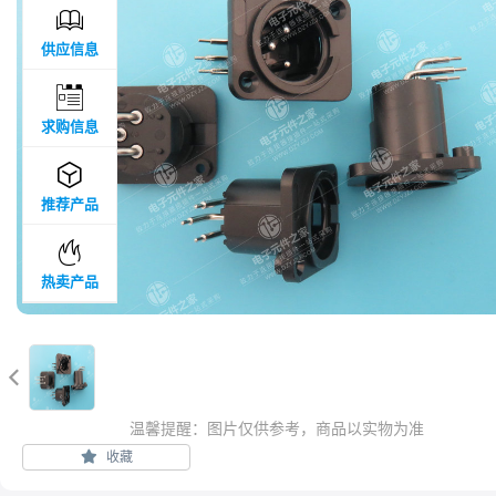

供应信息

求购信息

推荐产品

热卖产品

温馨提醒：图片仅供参考，商品以实物为准
收藏