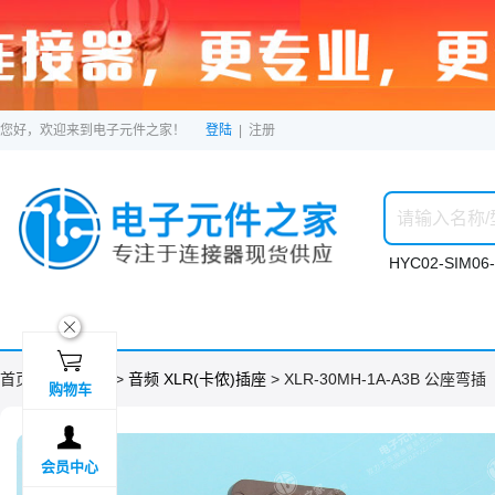
您好，欢迎来到电子元件之家！
登陆
|
注册
HYC02-SIM06-
ဆ

首页 >
分类目录
>
音频 XLR(卡侬)插座
> XLR-30MH-1A-A3B 公座弯插
购物车

会员中心