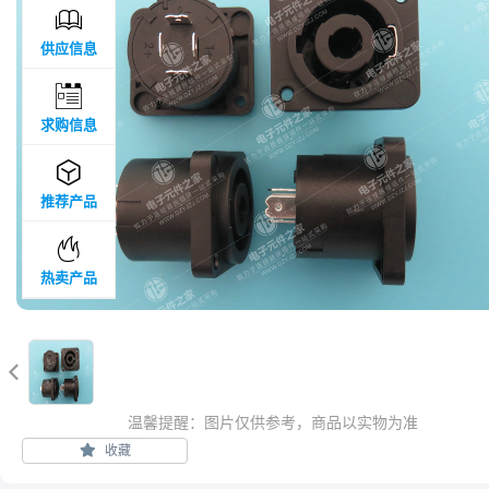

供应信息

求购信息

推荐产品

热卖产品

温馨提醒：图片仅供参考，商品以实物为准
收藏