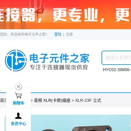
您好，欢迎来到电子元件之家！
登陆
|
注册
HYC02-SIM06-
ဆ

首页 >
分类目录
>
音频 XLR(卡侬)插座
> XLR-23F 立式
购物车

会员中心