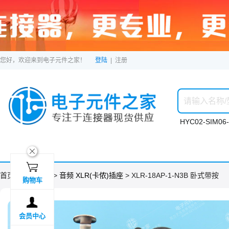
您好，欢迎来到电子元件之家！
登陆
|
注册
HYC02-SIM06-
ဆ

首页 >
分类目录
>
音频 XLR(卡侬)插座
> XLR-18AP-1-N3B 卧式带按
购物车

会员中心