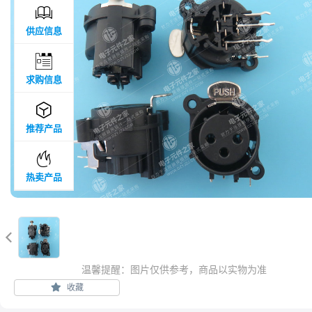

供应信息

求购信息

推荐产品

热卖产品

温馨提醒：图片仅供参考，商品以实物为准
收藏