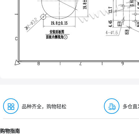
品种齐全，购物轻松
多仓直
购物指南