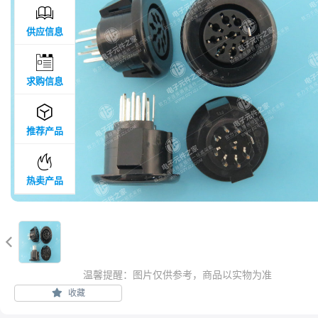

供应信息

求购信息

推荐产品

热卖产品

温馨提醒：图片仅供参考，商品以实物为准
收藏