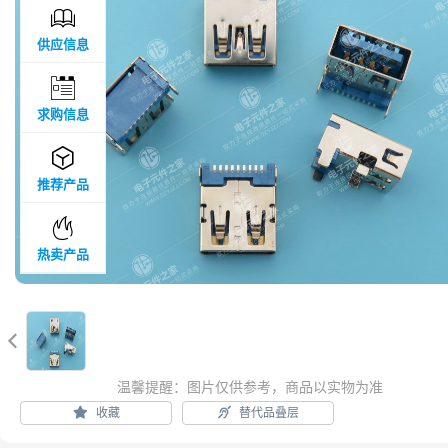

供应信息

求购信息

推荐产品

热卖产品

温馨提醒：图片仅供参考，商品以实物为准
收藏
替代品叠层