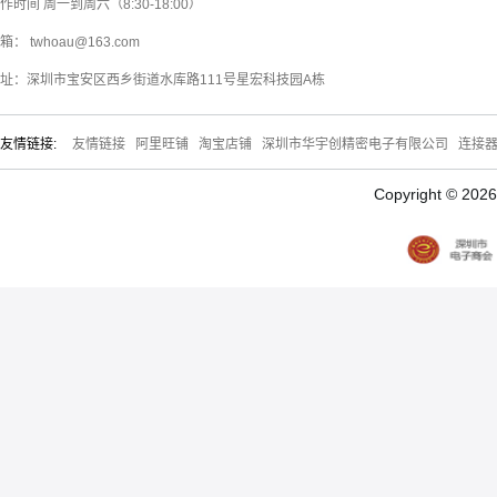
作时间 周一到周六（8:30-18:00）
箱： twhoau@163.com
址：深圳市宝安区西乡街道水库路111号星宏科技园A栋
友情链接:
友情链接
阿里旺铺
淘宝店铺
深圳市华宇创精密电子有限公司
连接
Copyright © 20