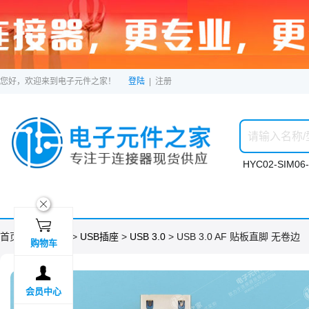
您好，欢迎来到电子元件之家！
登陆
|
注册
HYC02-SIM06-
ဆ

首页 >
分类目录
>
USB插座
>
USB 3.0
> USB 3.0 AF 贴板直脚 无卷边
购物车

会员中心