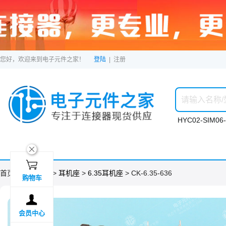
您好，欢迎来到电子元件之家！
登陆
|
注册
HYC02-SIM06-
ဆ

首页 >
分类目录
>
耳机座
>
6.35耳机座
> CK-6.35-636
购物车

会员中心