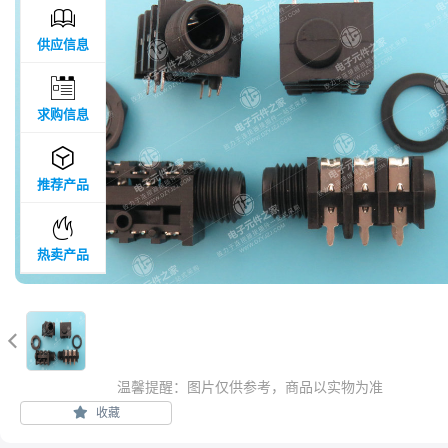

供应信息

求购信息

推荐产品

热卖产品

温馨提醒：图片仅供参考，商品以实物为准
收藏