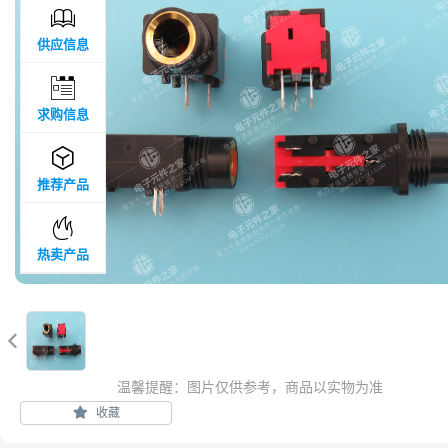

供应信息

求购信息

推荐产品

热卖产品

温馨提醒：图片仅供参考，商品以实物为准
收藏