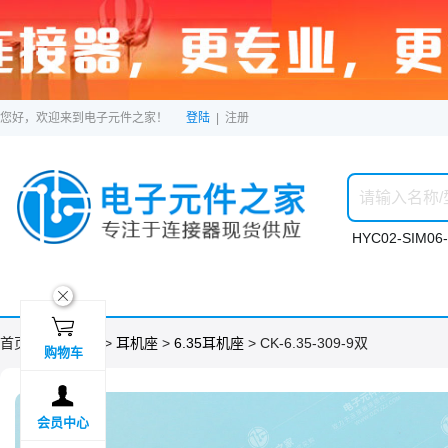
您好，欢迎来到电子元件之家！
登陆
|
注册
HYC02-SIM06-
ဆ

首页 >
分类目录
>
耳机座
>
6.35耳机座
> CK-6.35-309-9双
购物车

会员中心