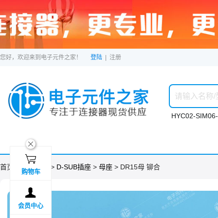
您好，欢迎来到电子元件之家！
登陆
|
注册
HYC02-SIM06-
ဆ

首页 >
分类目录
>
D-SUB插座
>
母座
> DR15母 铆合
购物车

会员中心