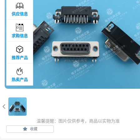

供应信息

求购信息

推荐产品

热卖产品

温馨提醒：图片仅供参考，商品以实物为准
收藏