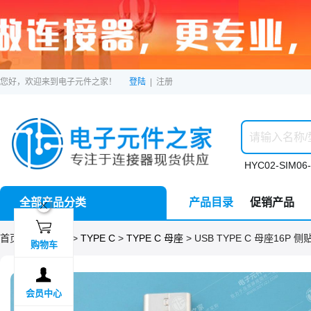
您好，欢迎来到电子元件之家！
登陆
|
注册
HYC02-SIM06-
全部产品分类
产品目录
促销产品
ဆ

首页 >
分类目录
>
TYPE C
>
TYPE C 母座
> USB TYPE C 母座16P 侧贴
购物车

会员中心