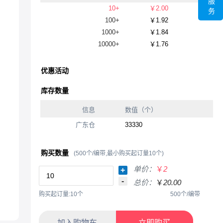
服
10+
￥2.00
务
100+
￥1.92
1000+
￥1.84
10000+
￥1.76
优惠活动
库存数量
信息
数值（个）
广东仓
33330
购买数量
(500个/编带,最小购买起订量10个)
单价：
￥
2
+
-
总价：
￥
20.00
购买起订量:10个
500个/编带
加入购物车
立即购买