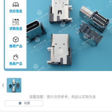

供应信息

求购信息

推荐产品

热卖产品

温馨提醒：图片仅供参考，商品以实物为准
收藏