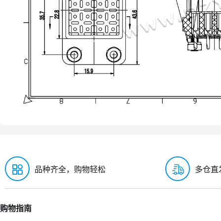
品种齐全，购物轻松
多仓直
购物指南