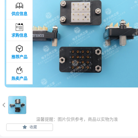

供应信息

求购信息

推荐产品

热卖产品

温馨提醒：图片仅供参考，商品以实物为准
收藏