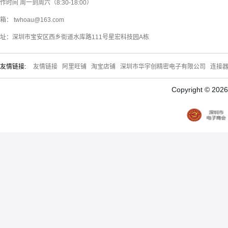
作时间 周一到周六（8:30-18:00）
箱： twhoau@163.com
址：深圳市宝安区西乡街道水库路111号星宏科技园A栋
友情链接:
友情链接
阿里旺铺
淘宝店铺
深圳市华宇创精密电子有限公司
连接
Copyright © 20