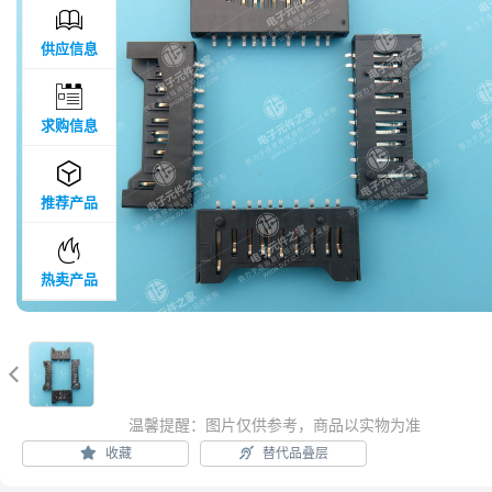

供应信息

求购信息

推荐产品

热卖产品

温馨提醒：图片仅供参考，商品以实物为准
收藏
替代品叠层