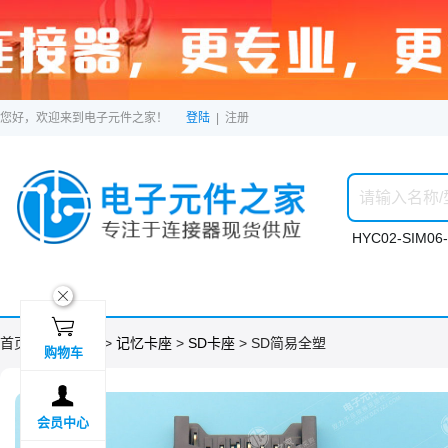
您好，欢迎来到电子元件之家！
登陆
|
注册
HYC02-SIM06-
ဆ

首页 >
分类目录
>
记忆卡座
>
SD卡座
> SD简易全塑
购物车

会员中心