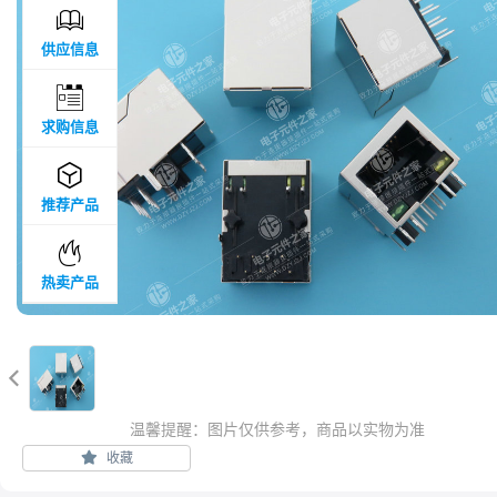

供应信息

求购信息

推荐产品

热卖产品

温馨提醒：图片仅供参考，商品以实物为准
收藏