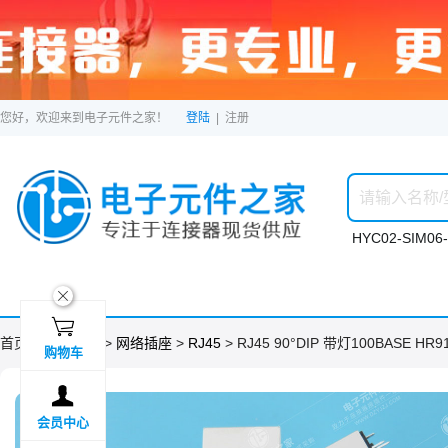
您好，欢迎来到电子元件之家！
登陆
|
注册
HYC02-SIM06-
ဆ

首页 >
分类目录
>
网络插座
>
RJ45
> RJ45 90°DIP 带灯100BASE HR9
购物车

会员中心