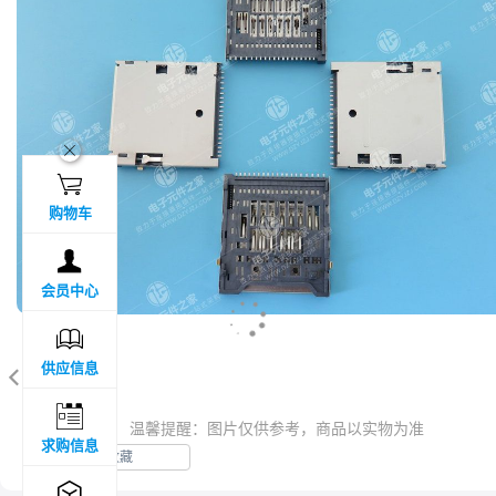

供应信息


温馨提醒：图片仅供参考，商品以实物为准
求购信息
收藏

推荐产品
参数信息

热卖产品
参数完善
PDF工程图
资料下载
产品详情