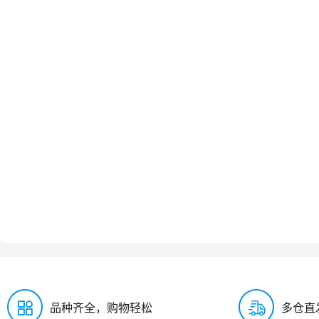
品种齐全，购物轻松
多仓直
购物指南
购物流程
搜索商品
订单管理
支付配送
支付方式
快递运输