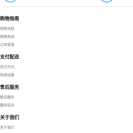
售后服务
售后服务
服务投诉
关于我们
关于我们
联系我们
隐私政策
免责声明
用户协议
0755-27575531
作时间 周一到周六（8:30-18:00）
箱： twhoau@163.com
址：深圳市宝安区西乡街道水库路111号星宏科技园A栋