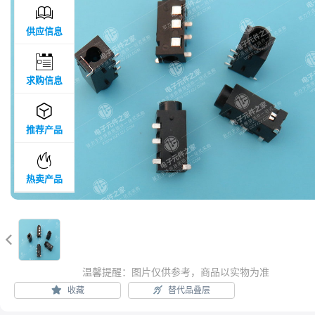

供应信息

求购信息

推荐产品

热卖产品

温馨提醒：图片仅供参考，商品以实物为准
收藏
替代品叠层