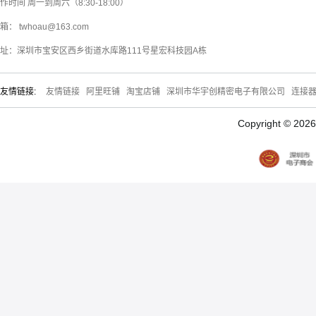
作时间 周一到周六（8:30-18:00）
箱： twhoau@163.com
址：深圳市宝安区西乡街道水库路111号星宏科技园A栋
友情链接:
友情链接
阿里旺铺
淘宝店铺
深圳市华宇创精密电子有限公司
连接
Copyright © 20