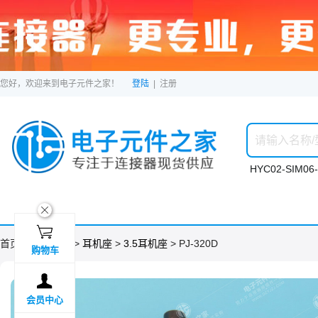
您好，欢迎来到电子元件之家！
登陆
|
注册
HYC02-SIM06-
ဆ

首页 >
分类目录
>
耳机座
>
3.5耳机座
> PJ-320D
购物车

会员中心