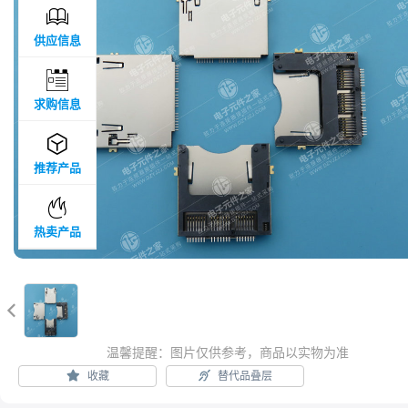

供应信息

求购信息

推荐产品

热卖产品

温馨提醒：图片仅供参考，商品以实物为准
收藏
替代品叠层