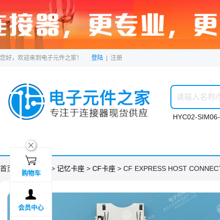
您好，欢迎来到电子元件之家！
登陆
|
注册
HYC02-SIM06-
ဆ

首页 >
分类目录
>
记忆卡座
>
CF卡座
> CF EXPRESS HOST CONNEC
购物车

会员中心