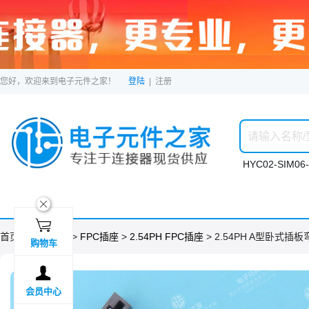
您好，欢迎来到电子元件之家！
登陆
|
注册
HYC02-SIM06-
ဆ

首页 >
分类目录
>
FPC插座
>
2.54PH FPC插座
> 2.54PH A型卧式插
购物车

会员中心