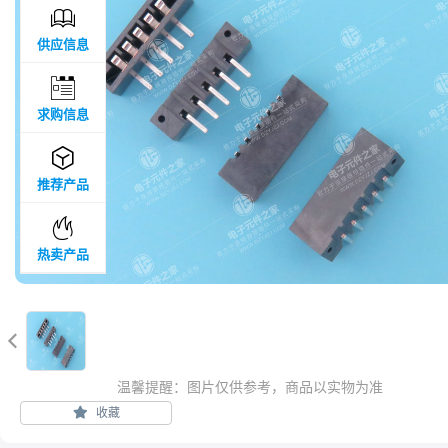

供应信息

求购信息

推荐产品

热卖产品

温馨提醒：图片仅供参考，商品以实物为准
收藏