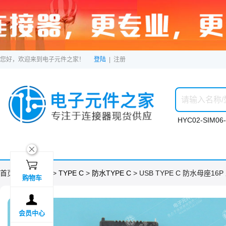
您好，欢迎来到电子元件之家！
登陆
|
注册
HYC02-SIM06-
ဆ

首页 >
分类目录
>
TYPE C
>
防水TYPE C
> USB TYPE C 防水母座16
购物车

会员中心