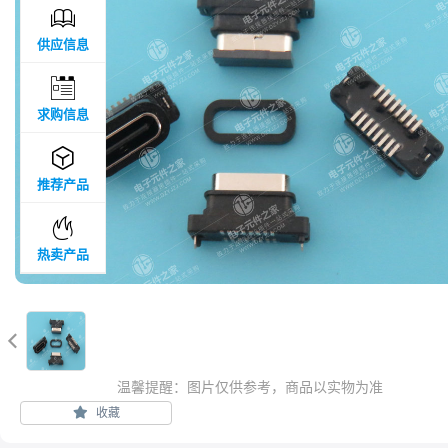

供应信息

求购信息

推荐产品

热卖产品

温馨提醒：图片仅供参考，商品以实物为准
收藏