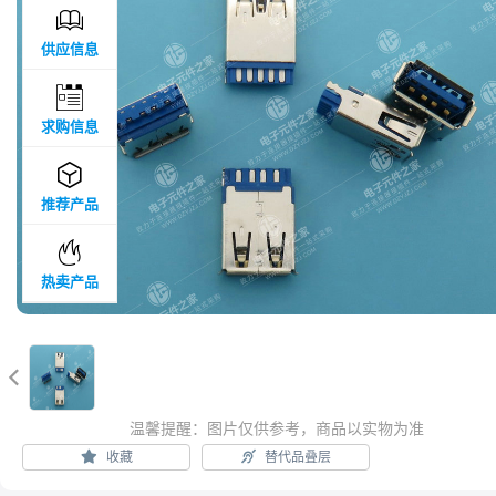

供应信息

求购信息

推荐产品

热卖产品

温馨提醒：图片仅供参考，商品以实物为准
收藏
替代品叠层