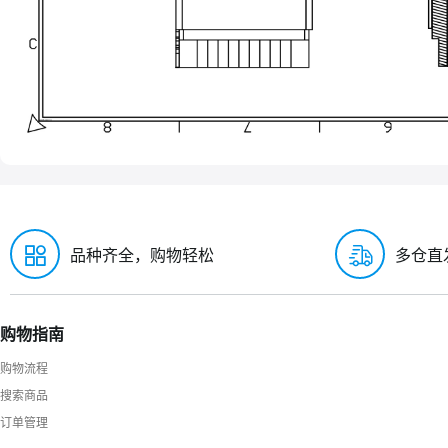
品种齐全，购物轻松
多仓直
购物指南
购物流程
搜索商品
订单管理