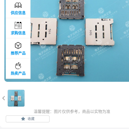

供应信息

求购信息

推荐产品

热卖产品

温馨提醒：图片仅供参考，商品以实物为准
收藏