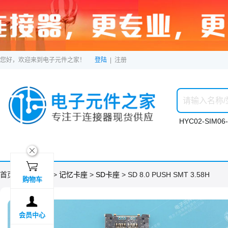
您好，欢迎来到电子元件之家！
登陆
|
注册
HYC02-SIM06-
ဆ

首页 >
分类目录
>
记忆卡座
>
SD卡座
> SD 8.0 PUSH SMT 3.58H
购物车

会员中心