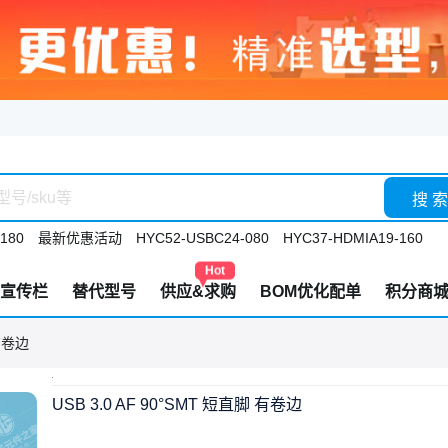
搜 索
180
最新优惠活动
HYC52-USBC24-080
HYC37-HDMIA19-160
Hot
宣传栏
替代型号
供应&求购
BOM优化配单
积分商
 有卷边
USB 3.0 AF 90°SMT 短直脚 有卷边