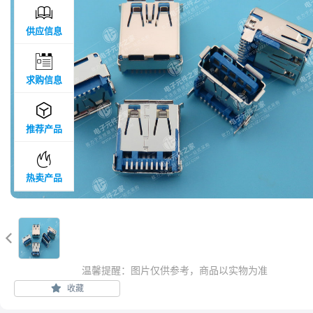

供应信息

求购信息

推荐产品

热卖产品

温馨提醒：图片仅供参考，商品以实物为准
收藏