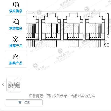

供应信息

求购信息

推荐产品

热卖产品

温馨提醒：图片仅供参考，商品以实物为准
收藏