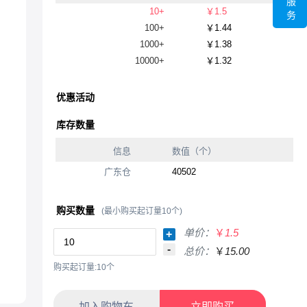
服
10+
￥1.5
务
100+
￥1.44
1000+
￥1.38
10000+
￥1.32
优惠活动
库存数量
信息
数值（个）
广东仓
40502
购买数量
(最小购买起订量10个)
单价：
￥
1.5
+
-
总价：
￥
15.00
购买起订量:10个
加入购物车
立即购买