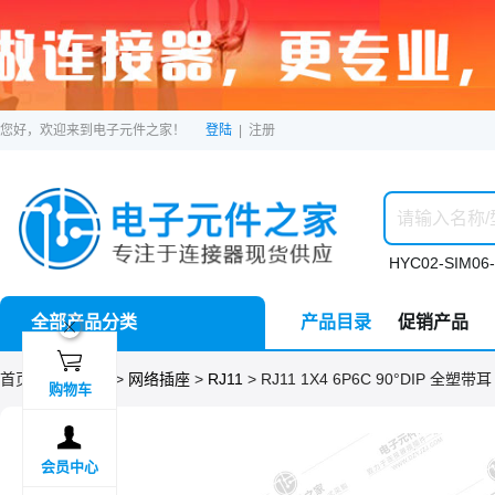
您好，欢迎来到电子元件之家！
登陆
|
注册
HYC02-SIM06-
全部产品分类
产品目录
促销产品
ဆ

首页 >
分类目录
>
网络插座
>
RJ11
> RJ11 1X4 6P6C 90°DIP 全塑带耳
购物车

会员中心