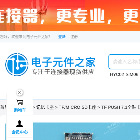
您好，欢迎来到电子元件之家！
登陆
|
注册
HYC02-SIM06-
ဆ

首页 >
分类目录
>
记忆卡座
>
TF/MICRO SD卡座
> TF PUSH 7.1全贴卡
购物车

会员中心