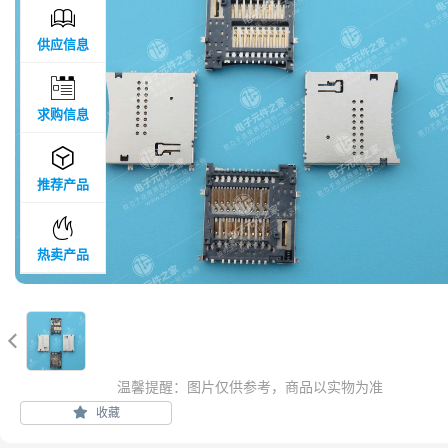

供应信息

求购信息

推荐产品

热卖产品

温馨提醒：图片仅供参考，商品以实物为准
收藏