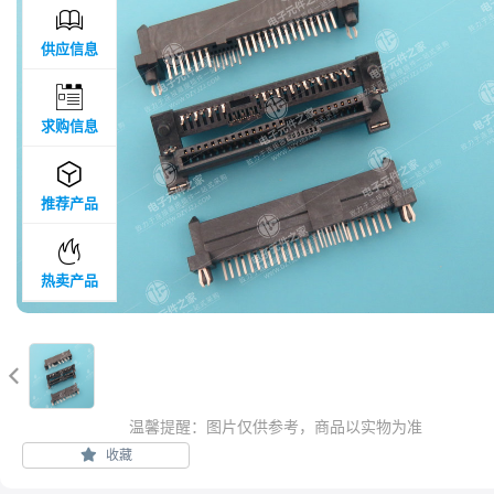

供应信息

求购信息

推荐产品

热卖产品

温馨提醒：图片仅供参考，商品以实物为准
收藏