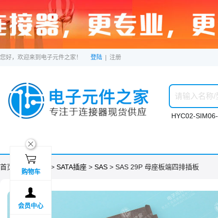
您好，欢迎来到电子元件之家！
登陆
|
注册
HYC02-SIM06-
ဆ

首页 >
分类目录
>
SATA插座
>
SAS
> SAS 29P 母座板端四排插板
购物车

会员中心