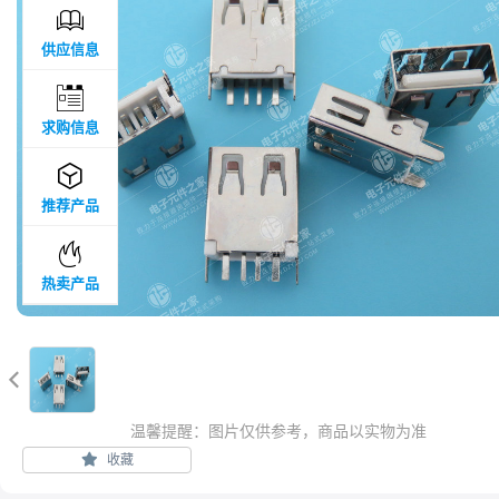

供应信息

求购信息

推荐产品

热卖产品

温馨提醒：图片仅供参考，商品以实物为准
收藏