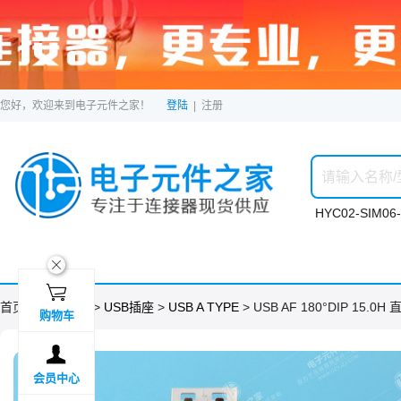
您好，欢迎来到电子元件之家！
登陆
|
注册
HYC02-SIM06-
ဆ

首页 >
分类目录
>
USB插座
>
USB A TYPE
> USB AF 180°DIP 15.
购物车

会员中心