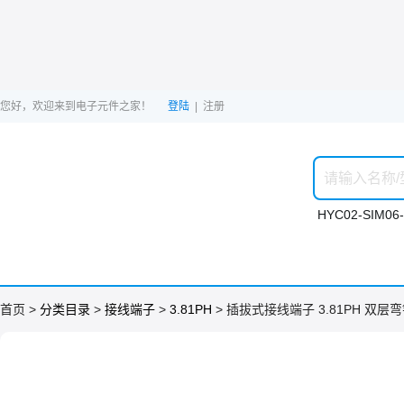
您好，欢迎来到电子元件之家！
登陆
|
注册
HYC02-SIM06-
ဆ

首页 >
分类目录
>
接线端子
>
3.81PH
> 插拔式接线端子 3.81PH 双层
购物车

会员中心