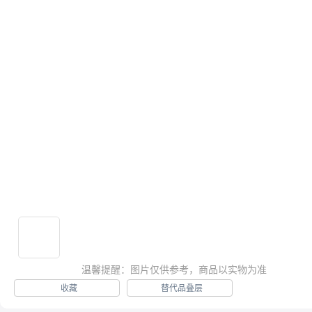

供应信息

求购信息

推荐产品

热卖产品

温馨提醒：图片仅供参考，商品以实物为准
收藏
替代品叠层